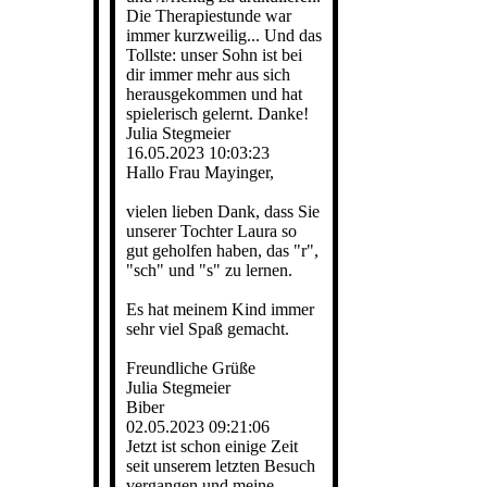
Die Therapiestunde war
immer kurzweilig... Und das
Tollste: unser Sohn ist bei
dir immer mehr aus sich
herausgekommen und hat
spielerisch gelernt. Danke!
Julia Stegmeier
16.05.2023
10:03:23
Hallo Frau Mayinger,
vielen lieben Dank, dass Sie
unserer Tochter Laura so
gut geholfen haben, das "r",
"sch" und "s" zu lernen.
Es hat meinem Kind immer
sehr viel Spaß gemacht.
Freundliche Grüße
Julia Stegmeier
Biber
02.05.2023
09:21:06
Jetzt ist schon einige Zeit
seit unserem letzten Besuch
vergangen und meine