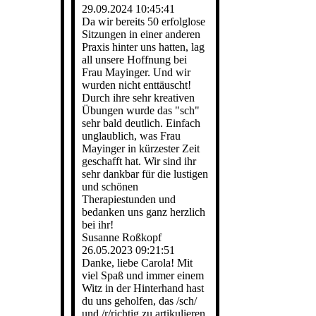
29.09.2024
10:45:41
Da wir bereits 50 erfolglose
Sitzungen in einer anderen
Praxis hinter uns hatten, lag
all unsere Hoffnung bei
Frau Mayinger. Und wir
wurden nicht enttäuscht!
Durch ihre sehr kreativen
Übungen wurde das "sch"
sehr bald deutlich. Einfach
unglaublich, was Frau
Mayinger in kürzester Zeit
geschafft hat. Wir sind ihr
sehr dankbar für die lustigen
und schönen
Therapiestunden und
bedanken uns ganz herzlich
bei ihr!
Susanne Roßkopf
26.05.2023
09:21:51
Danke, liebe Carola! Mit
viel Spaß und immer einem
Witz in der Hinterhand hast
du uns geholfen, das /sch/
und /r/richtig zu artikulieren.